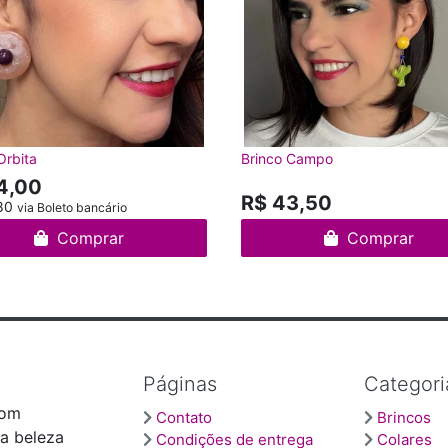
Orbita
Brinco Campo
4,00
R$ 43,50
80
via Boleto bancário
Comprar
Comprar
Páginas
Categori
com
Contato
Brincos
 a beleza
Condições de entrega
Colares