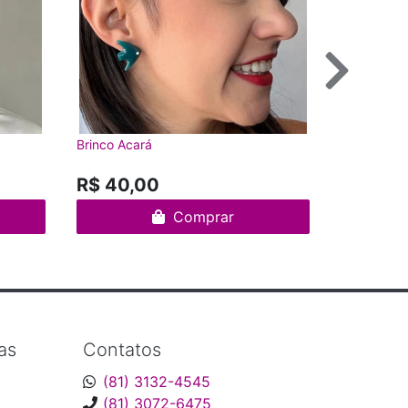
Brinco Acará
Brinco Lou
--
R$ 40,00
Comprar
as
Contatos
(81) 3132-4545
(81) 3072-6475