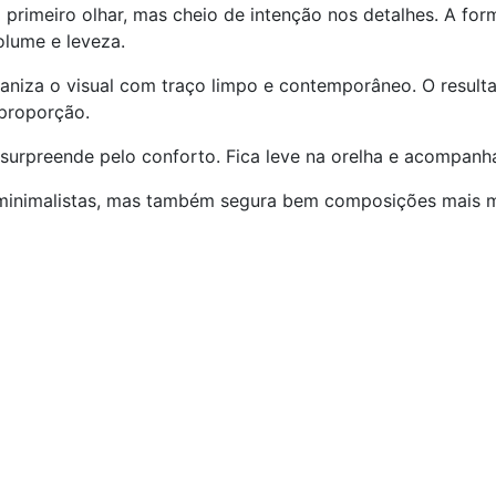
 primeiro olhar, mas cheio de intenção nos detalhes. A for
olume e leveza.
ganiza o visual com traço limpo e contemporâneo. O resul
 proporção.
rpreende pelo conforto. Fica leve na orelha e acompanha
inimalistas, mas também segura bem composições mais m