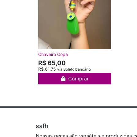
Chaveiro Copa
R$ 65,00
R$ 61,75
via Boleto bancário
Comprar
safh
Nossas peças são versáteis e produzidas 