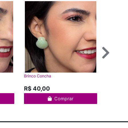
Brinco Concha
Brinco Hor
--
R$ 40,00
Comprar