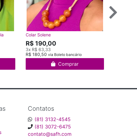
la
Colar Solene
Colar 1 Filh
R$ 190,00
R$ 65,
3x
R$ 63,33
R$ 180,50
via Boleto bancário
Comprar
as
Contatos
(81) 3132-4545
(81) 3072-6475
s
contato@safh.com