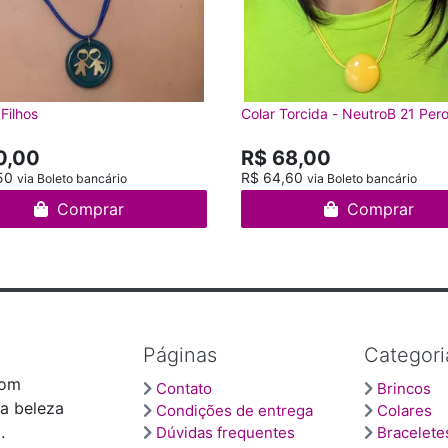
 Filhos
Colar Torcida - NeutroB 21 Pero
0,00
R$ 68,00
50
R$ 64,60
via Boleto bancário
via Boleto bancário
Comprar
Comprar
Páginas
Categori
com
Contato
Brincos
 a beleza
Condições de entrega
Colares
.
Dúvidas frequentes
Bracelete