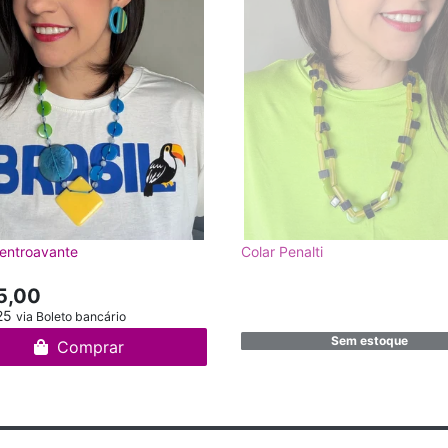
entroavante
Colar Penalti
5,00
25
via Boleto bancário
Sem estoque
Comprar