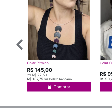
Colar Ritmico
Colar C
R$ 145,00
R$ 9
2x
R$ 72,50
R$ 137,75
R$ 90,
via Boleto bancário
Comprar