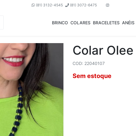
(81) 3132-4545
(81) 3072-6475
BRINCO
COLARES
BRACELETES
ANÉIS
Colar Olee
COD: 22040107
Sem estoque